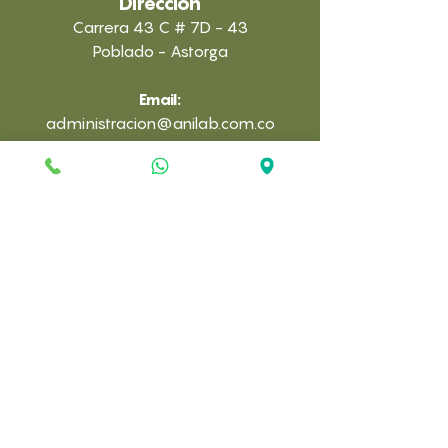
Dirección
Carrera 43 C # 7D - 43
Poblado - Astorga
Email:
administracion@anilab.com.co
Clínica:
(322) 7126156
Laboratorio:
(323) 291-7448
Horario
Clínica:
9:00 AM - 5:00 PM
Lunes- Sábado
Laboratorio:
8:00 AM - 6:00 PM
Lunes-Sábado​