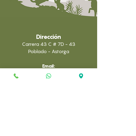
Dirección
Carrera 43 C # 7D - 43
Poblado - Astorga
Email:
administracion@anilab.com.co
Clínica:
(322) 7126156
Laboratorio:
(323) 291-7448
Horario
Clínica:
9:00 AM - 5:00 PM