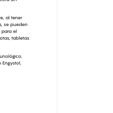
e, al tener 
s, se pueden 
 para el 
tas, tabletas 
unológico, 
Engystol, 