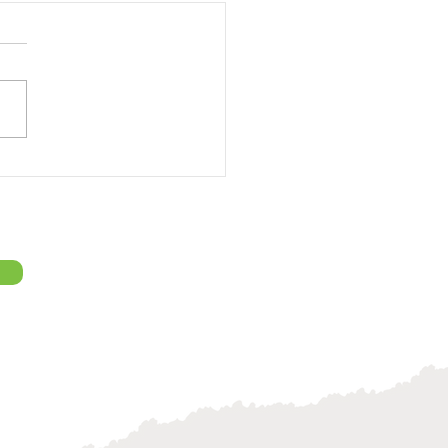
il neurológico canino:
es, cómo se realiza y
qué es importante