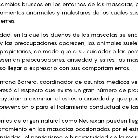
cambios bruscos en los entornos de las mascotas, 
amientos anormales y malestares de los cuales su
entes.
idad, en la que los dueños de las mascotas se enc
y las preocupaciones aparecen, los animales suelen 
ropietarios, de modo que si su cuidador o las pe
esentan preocupaciones, ansiedad y estrés, las ma
luso llegar a expresarlo con sus comportamientos.
intana Barrera, coordinador de asuntos médicos vet
resó al respecto que existe un gran número de pro
 ayudan a disminuir el estrés o ansiedad y que pu
revención o para el tratamiento conductual de la
tos de origen natural como Neurexan pueden llega
tamiento en las mascotas ocasionados por el estr
siedad, el nerviosismo e hiperactividad de la masc