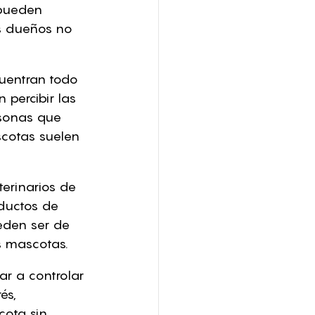
pueden 
s dueños no 
uentran todo 
percibir las 
rsonas que 
scotas suelen 
erinarios de 
ductos de 
eden ser de 
s mascotas.
r a controlar 
és, 
ota sin 