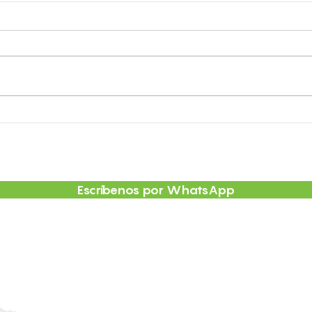
TP: qué significa en
Perf
veterinaria y por qué es
qué 
importante en los análisis
por 
de coagulación
Escríbenos por WhatsApp