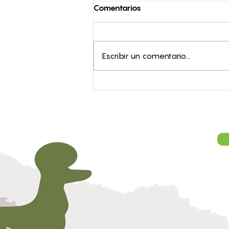
Comentarios
Escribir un comentario...
Hormona LH en vacas: qué
es, función y su
importancia en la
reproducción bovina