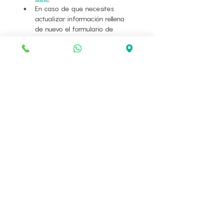
En caso de que necesites 
actualizar información rellena 
de nuevo el formulario de 
vinculación de clientes.
Es obligatorio diligenciar el 
formulario de vinculación para 
poder continuar.
E-mail para resultados que utilizó
en el formulario de vinculación.
*
Nombre comercial
*
Siguiente