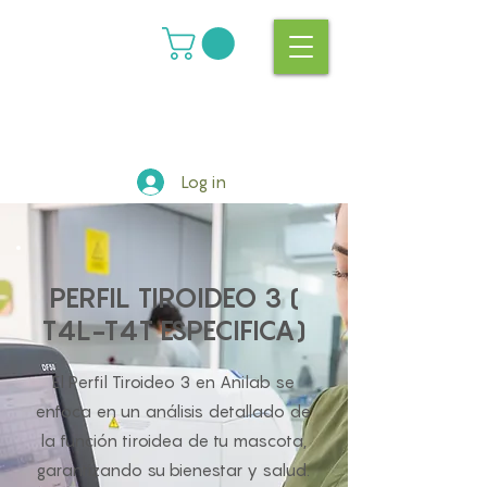
Log in
PERFIL TIROIDEO 3 (
T4L-T4T ESPECIFICA)
El Perfil Tiroideo 3 en Anilab se
enfoca en un análisis detallado de
la función tiroidea de tu mascota,
garantizando su bienestar y salud.