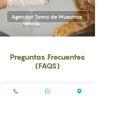
Agendar Toma de Muestras
Preguntas Frecuentes
(FAQS)
1. ¿Cuándo es recomendable realizar el
Perfil Diabético Canino?
Este perfil es recomendable cuando un
perro presenta síntomas como exceso de
sed, orina frecuente, pérdida de peso, o si
ha sido diagnosticado con diabetes