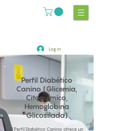
Log in
Perfil Diabético
Canino (Glicemia,
Citoquímico,
Hemoglobina
Glicosilada)
El Perfil Diabético Canino ofrece un