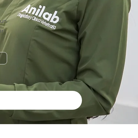
 un
ir