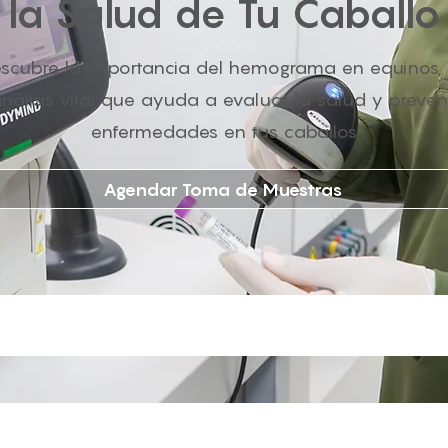
la Salud de Tu Caballo
scubre la importancia del hemograma en equinos,
nálisis vital que ayuda a evaluar la salud y preven
enfermedades en tus caballos.
Agendar Toma de Muestras