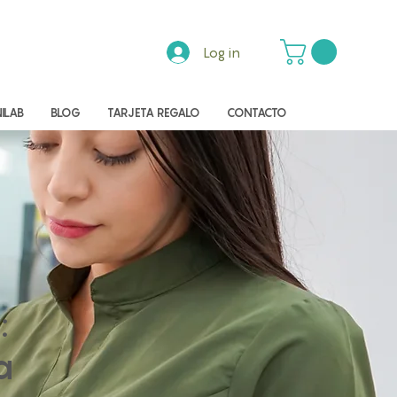
Log in
ILAB
BLOG
TARJETA REGALO
CONTACTO
:
a