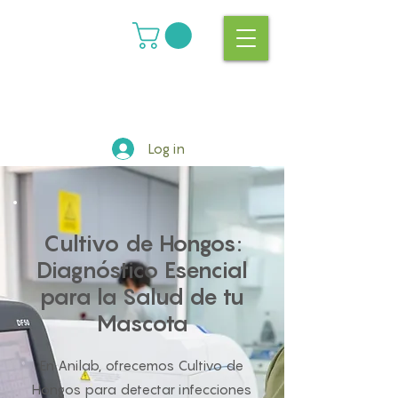
Log in
Cultivo de Hongos:
Diagnóstico Esencial
para la Salud de tu
Mascota
En Anilab, ofrecemos Cultivo de
Hongos para detectar infecciones