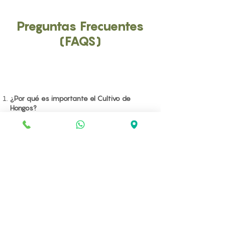
Preguntas Frecuentes
(FAQS)
¿Por qué es importante el Cultivo de
Hongos?
Es esencial para identificar hongos
patógenos responsables de infecciones y
determinar el tratamiento adecuado.
¿Qué tipo de muestras se utilizan para el
cultivo?
Se pueden utilizar muestras de piel, pelo,
uñas o fluidos corporales.
¿Cómo se realiza el cultivo?
Las muestras se inoculan en medios de
cultivo específicos y se incuban para
permitir el crecimiento de hongos.
¿Cuánto tiempo tarda en obtenerse los