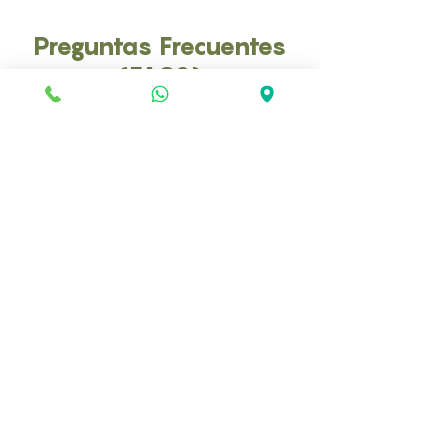
Preguntas Frecuentes
(FAQS)
¿Cuándo se debe realizar un análisis de
Amilasa Pancreática?
Se recomienda en casos de vómitos, dolor
abdominal o pérdida de apetito, así como
en chequeos de rutina.
¿Cómo se obtiene la muestra?
La muestra se obtiene a través de un
análisis de sangre en nuestra clínica
veterinaria.
¿Qué indican los niveles elevados de
amilasa?
Niveles altos pueden indicar pancreatitis u
otros trastornos pancreáticos.
¿Y si los niveles son bajos?