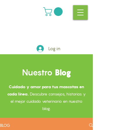
Log in
Nuestro
Blog
Cuidado y amor para tus mascotas en
cada línea.
Descubre consejos, historias y
el mejor cuidado veterinario en nuestro
blog.
BLOG