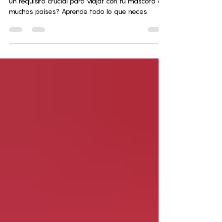
¿Sabías que el análisis de anticuerpos rábicos es
un requisito crucial para viajar con tu mascota a
muchos países? Aprende todo lo que neces