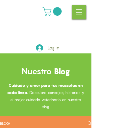
Log in
Nuestro
Blog
Cuidado y amor para tus mascotas en
cada línea.
Descubre consejos, historias y
el mejor cuidado veterinario en nuestro
blog.
BLOG