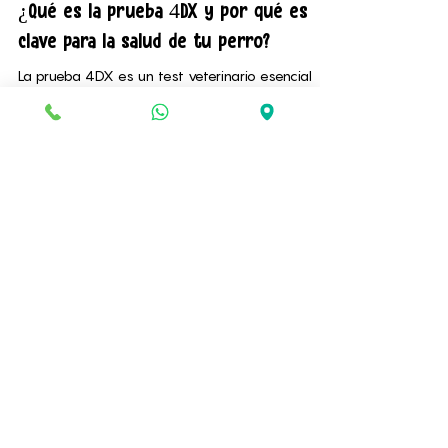
5 may 2025
3 min de lectura
¿Qué es la prueba 4DX y por qué es
clave para la salud de tu perro?
La prueba 4DX es un test veterinario esencial
que detecta cuatro enfermedades graves en
perros: ehrlichiosis, anaplasmosis, enfermedad de
Lyme y gusano del corazón. Es una herramienta
clave para el diagnóstico temprano, prevención y
tratamiento oportuno de enfermedades
transmitidas por vectores. Descubre por qué tu
mascota debería hacerse esta prueba al menos
Escríbenos por WhatsApp
una vez al año.