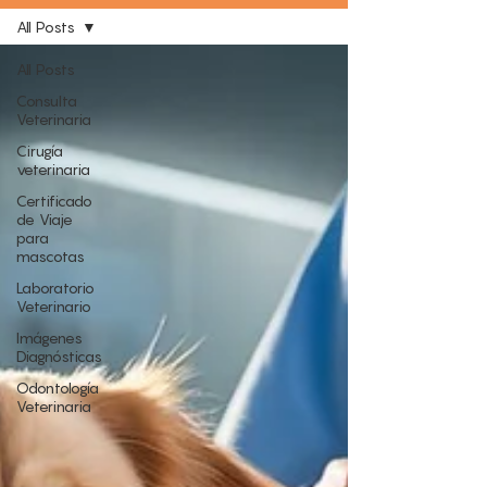
All Posts
All Posts
Consulta
Veterinaria
Cirugía
veterinaria
Certificado
de Viaje
para
mascotas
Laboratorio
Veterinario
Imágenes
Diagnósticas
Odontología
Veterinaria