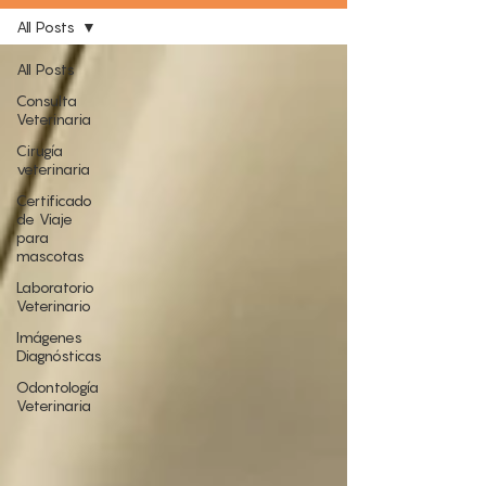
All Posts
All Posts
Consulta
Veterinaria
Cirugía
veterinaria
Certificado
de Viaje
para
mascotas
Laboratorio
Veterinario
Imágenes
Diagnósticas
Odontología
Veterinaria