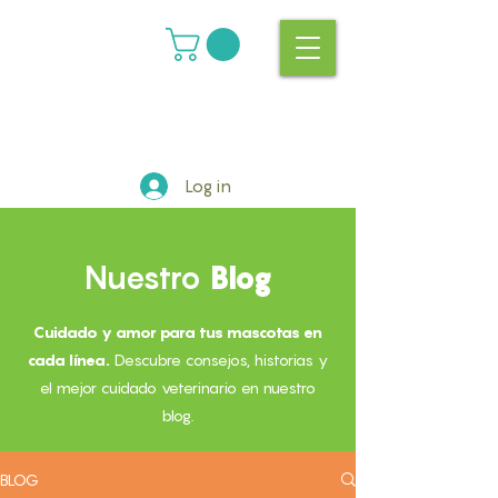
Log in
Nuestro
Blog
Cuidado y amor para tus mascotas en
cada línea.
Descubre consejos, historias y
el mejor cuidado veterinario en nuestro
blog.
BLOG