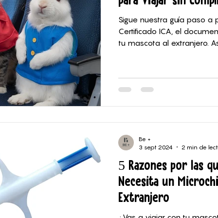
Sigue nuestra guía paso a 
Certificado ICA, el documen
tu mascota al extranjero. 
Be +
3 sept 2024
2 min de lec
5 Razones por las q
Necesita un Microchi
Extranjero
¿Vas a viajar con tu mascot