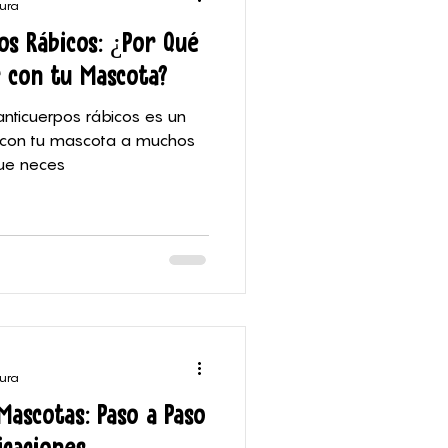
tura
pos Rábicos: ¿Por Qué
ar con tu Mascota?
anticuerpos rábicos es un
ar con tu mascota a muchos
ue neces
tura
 Mascotas: Paso a Paso
icaciones