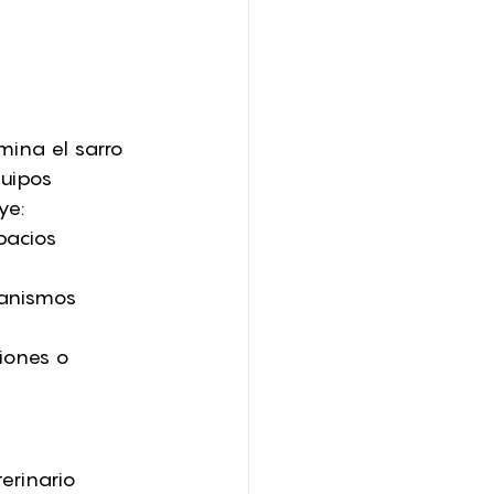
mina el sarro 
quipos 
ye:
pacios 
anismos 
iones o 
erinario 