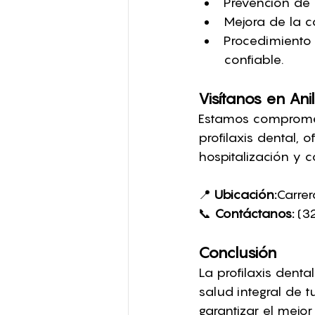
Prevención de
Mejora de la c
Procedimiento 
confiable.
Visítanos en Ani
Estamos compromet
profilaxis dental,
hospitalización y c
📍 
Ubicación:
Carrer
📞 
Contáctanos:
 (3
Conclusión
La profilaxis denta
salud integral de tu
garantizar el mejo