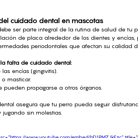
 del cuidado dental en mascotas
ebe ser parte integral de la rutina de salud de tu per
ación de placa alrededor de los dientes y encías,
rmedades periodontales que afectan su calidad d
a falta de cuidado dental:
as encías (gingivitis).
 o masticar.
e pueden propagarse a otros órganos.
ntal asegura que tu perro pueda seguir disfrutand
 jugando sin molestias.
rc="https://www.youtube.com/embed/bD1PMZJkFzc" title="Pro