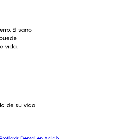
ro. El sarro 
 puede 
e vida.
o de su vida 
filaxis Dental en Anilab: 