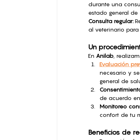
durante una consult
estado general de s
Consulta regular:
 R
al veterinario para
Un procedimient
En 
Anilab
, realizam
Evaluación prev
necesario y se
general de sal
Consentimient
de acuerdo en r
Monitoreo cons
confort de tu
Beneficios de re