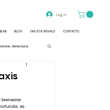
Log in
ILAB
BLOG
TARJETA REGALO
CONTACTO
ratorio Veterinario
axis
 bienestar 
rofunda, es 