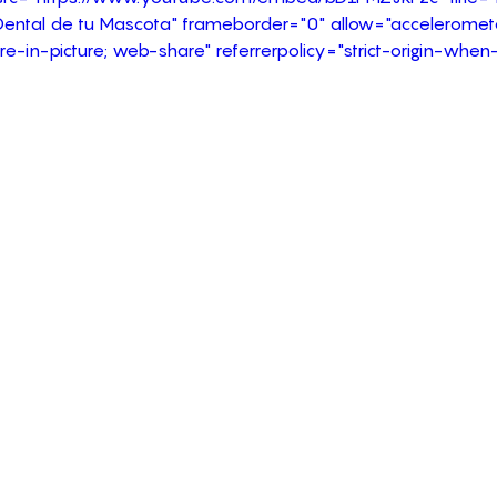
Dental de tu Mascota" frameborder="0" allow="accelerometer
-in-picture; web-share" referrerpolicy="strict-origin-when-c