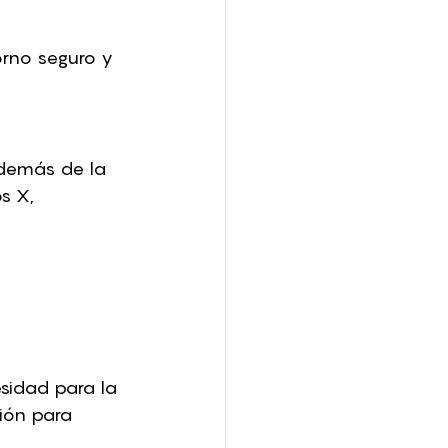
orno seguro y 
demás de la 
s X, 
esidad para la 
ión para 