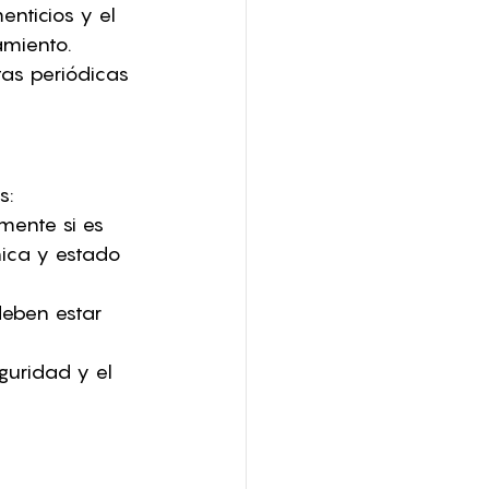
nticios y el 
amiento.
tas periódicas 
s:
mente si es 
nica y estado 
eben estar 
guridad y el 