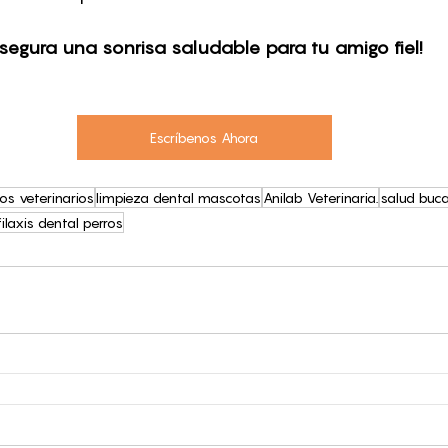
asegura una sonrisa saludable para tu amigo fiel!
Escríbenos Ahora
ios veterinarios
limpieza dental mascotas
Anilab Veterinaria.
salud buca
filaxis dental perros