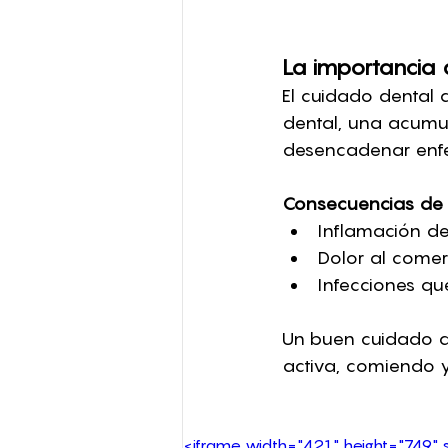
La importancia
El cuidado dental d
dental, una acumul
desencadenar enfe
Consecuencias de l
Inflamación de l
Dolor al comer
Infecciones qu
Un buen cuidado de
activa, comiendo y
<iframe width="421" height="749" s