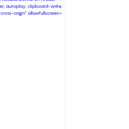
; autoplay; clipboard-write; 
ross-origin" allowfullscreen>