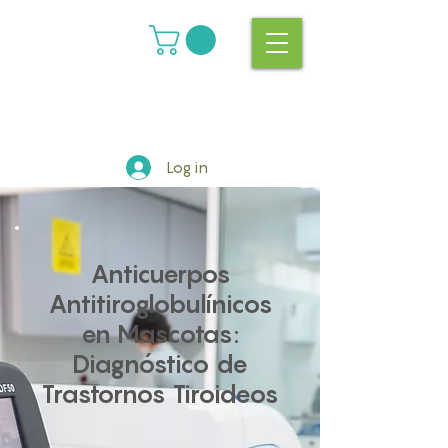
Log in
Anticuerpos
Antitiroglobulínicos
en Mascotas:
Diagnóstico de
Trastornos Tiroideos