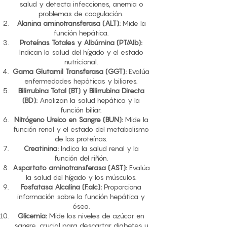
salud y detecta infecciones, anemia o
problemas de coagulación.
Alanina aminotransferasa (ALT):
Mide la
función hepática.
Proteínas Totales y Albúmina (PT/Alb):
Indican la salud del hígado y el estado
nutricional.
Gama Glutamil Transferasa (GGT):
Evalúa
enfermedades hepáticas y biliares.
Bilirrubina Total (BT) y Bilirrubina Directa
(BD):
Analizan la salud hepática y la
función biliar.
Nitrógeno Ureico en Sangre (BUN):
Mide la
función renal y el estado del metabolismo
de las proteínas.
Creatinina:
Indica la salud renal y la
función del riñón.
Aspartato aminotransferasa (AST):
Evalúa
la salud del hígado y los músculos.
Fosfatasa Alcalina (F.alc):
Proporciona
información sobre la función hepática y
ósea.
Glicemia:
Mide los niveles de azúcar en
sangre, crucial para descartar diabetes u