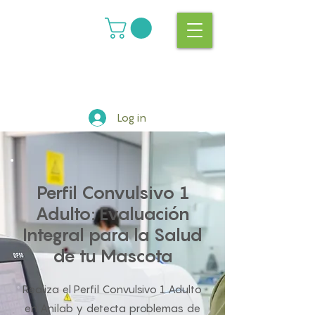
Log in
Perfil Convulsivo 1
Adulto: Evaluación
Integral para la Salud
de tu Mascota
Realiza el Perfil Convulsivo 1 Adulto
en Anilab y detecta problemas de