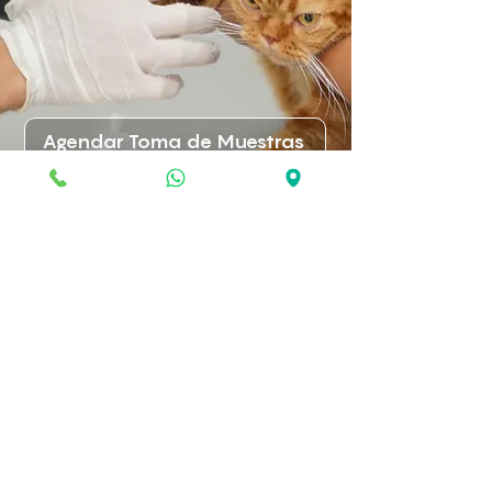
Agendar Toma de Muestras
Preguntas Frecuentes
(FAQS)
¿Con qué frecuencia debe realizarse este
perfil?
Se recomienda realizarlo si tu mascota