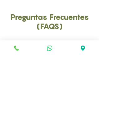
Preguntas Frecuentes
(FAQS)
¿Qué incluye el análisis de Creatin Quinasa
Total (CK-CPK)?
Este análisis mide los niveles totales de
CK-CPK en la sangre, lo que permite
evaluar el estado de los músculos y del
corazón.
¿Por qué es importante medir CK-CPK?
La medición de CK-CPK es esencial para
detectar daño muscular o condiciones que
afectan la función muscular, lo que puede
ser vital para el tratamiento adecuado.
¿Cómo se realiza la prueba?
La prueba se lleva a cabo mediante una
extracción de sangre de tu mascota en