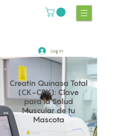
Log in
Creatin Quinasa Total
(CK-CPK): Clave
para la Salud
Muscular de tu
Mascota