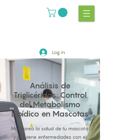
Log in
Análisis de
Triglicéridos: Control
del Metabolismo
Lipídico en Mascotas
Monitorea la salud de tu mascota
y previene enfermedades con el