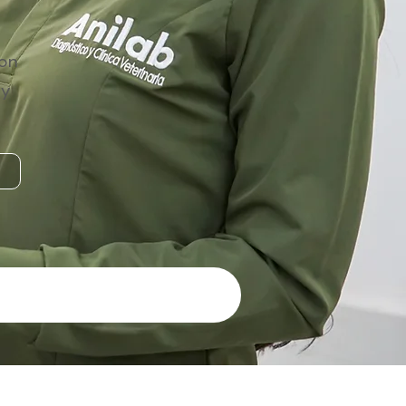
con
 y