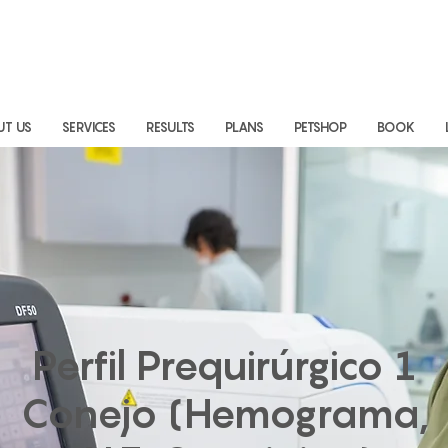
UT US
SERVICES
RESULTS
PLANS
PETSHOP
BOOK
Perfil Prequirúrgico 1
Conejo (Hemograma,