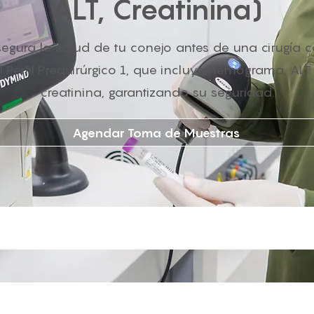
ALT, Creatinina)
egura la salud de tu conejo antes de una cirugía 
l Perfil Prequirúrgico 1, que incluye hemograma, ALT
creatinina, garantizando su seguridad.
Agendar Toma de Muestras