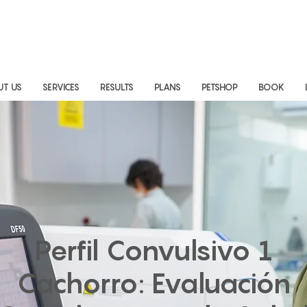
UT US
SERVICES
RESULTS
PLANS
PETSHOP
BOOK
Perfil Convulsivo 1
Cachorro: Evaluación