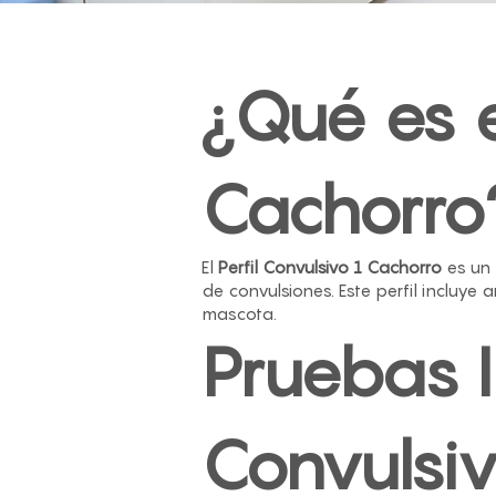
¿Qué es e
Cachorro
El
Perfil Convulsivo 1 Cachorro
es un 
de convulsiones. Este perfil incluye
mascota.
Pruebas In
Convulsiv