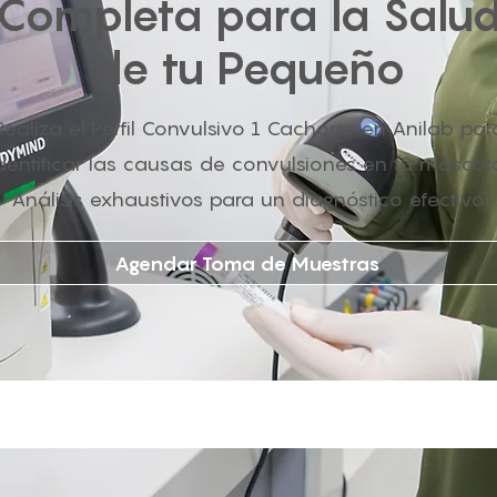
Completa para la Salu
de tu Pequeño
Realiza el Perfil Convulsivo 1 Cachorro en Anilab par
dentificar las causas de convulsiones en tu mascot
Análisis exhaustivos para un diagnóstico efectivo.
Agendar Toma de Muestras