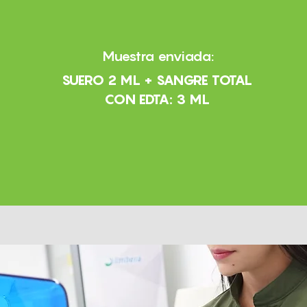
Muestra enviada:
SUERO 2 ML + SANGRE TOTAL
CON EDTA: 3 ML