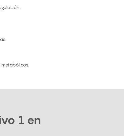
gulación.
as.
s metabólicos.
ivo 1 en