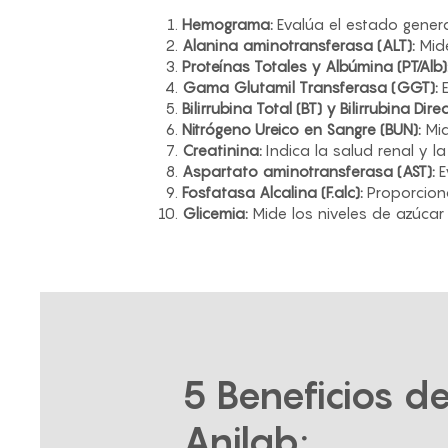
Hemograma:
Evalúa el estado genera
Alanina aminotransferasa (ALT):
Mide
Proteínas Totales y Albúmina (PT/Alb)
Gama Glutamil Transferasa (GGT):
E
Bilirrubina Total (BT) y Bilirrubina Dire
Nitrógeno Ureico en Sangre (BUN):
Mid
Creatinina:
Indica la salud renal y la
Aspartato aminotransferasa (AST):
E
Fosfatasa Alcalina (F.alc):
Proporciona
Glicemia:
Mide los niveles de azúcar 
5 Beneficios de
Anilab: