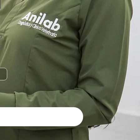
d
a
a.