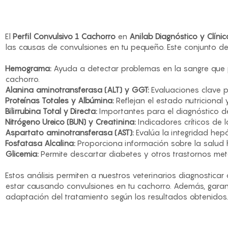
El
Perfil Convulsivo 1 Cachorro
en
Anilab Diagnóstico y Clínic
las causas de convulsiones en tu pequeño. Este conjunto de a
Hemograma:
Ayuda a detectar problemas en la sangre que pu
cachorro.
Alanina aminotransferasa (ALT) y GGT:
Evaluaciones clave p
Proteínas Totales y Albúmina:
Reflejan el estado nutricional 
Bilirrubina Total y Directa:
Importantes para el diagnóstico 
Nitrógeno Ureico (BUN) y Creatinina:
Indicadores críticos de l
Aspartato aminotransferasa (AST):
Evalúa la integridad hepá
Fosfatasa Alcalina:
Proporciona información sobre la salud 
Glicemia:
Permite descartar diabetes y otros trastornos met
Estos análisis permiten a nuestros veterinarios diagnostica
estar causando convulsiones en tu cachorro. Además, garan
adaptación del tratamiento según los resultados obtenidos.