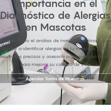
Importancia en el
Diagnóstico de Alergias
en Mascotas
scubre cómo el análisis de Inmunoglobulina E pu
ayudar a identificar alergias en tu mascota. Obtén
resultados precisos y asesoría profesional en Anila
para mejorar su calidad de vida.
Agendar Toma de Muestras