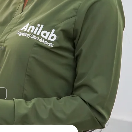
ede
b