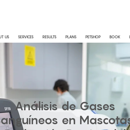
UT US
SERVICES
RESULTS
PLANS
PETSHOP
BOOK
Análisis de Gases
anguíneos en Mascota