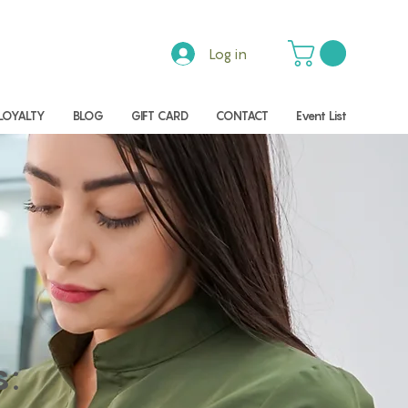
Log in
LOYALTY
BLOG
GIFT CARD
CONTACT
Event List
s: