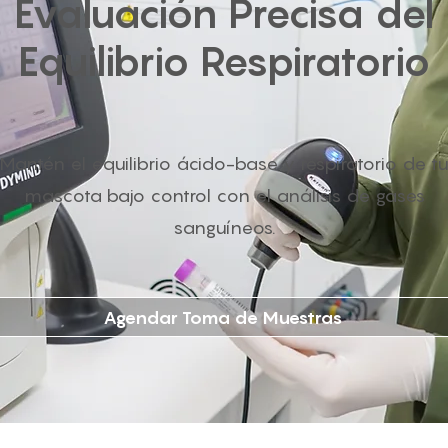
Evaluación Precisa del
Equilibrio Respiratorio
Mantén el equilibrio ácido-base y respiratorio de t
mascota bajo control con el análisis de gases
sanguíneos.
Agendar Toma de Muestras