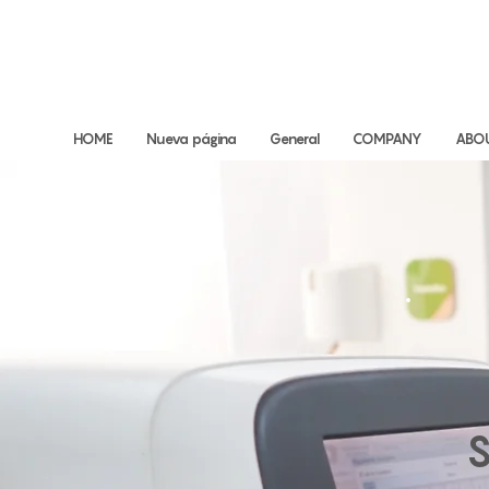
HOME
Nueva página
General
COMPANY
ABO
S