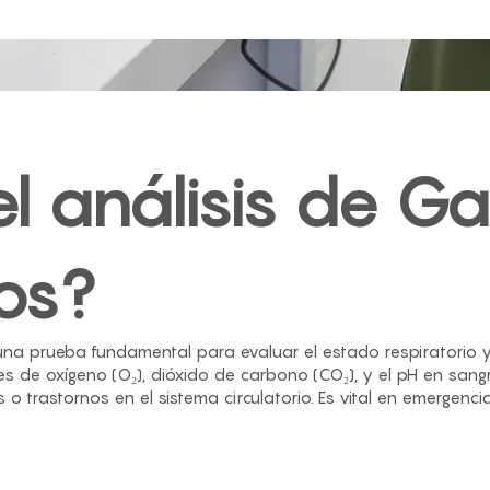
l análisis de G
os?
na prueba fundamental para evaluar el estado respiratorio y 
les de oxígeno (O₂), dióxido de carbono (CO₂), y el pH en sang
s o trastornos en el sistema circulatorio. Es vital en emerge