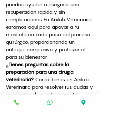
puedes ayudar a asegurar una 
recuperación rápida y sin 
complicaciones. En Anilab Veterinaria, 
estamos aquí para apoyar a tu 
mascota en cada paso del proceso 
quirúrgico, proporcionando un 
enfoque compasivo y profesional 
para su bienestar.
¿Tienes preguntas sobre la 
preparación para una cirugía 
veterinaria?
 Contáctanos en Anilab 
Veterinaria para resolver tus dudas y 
asegurarte de que tu mascota 
reciba la mejor atención posible. 
¡Estamos aquí para ayudarte en 
cada etapa del camino hacia la 
salud de tu compañero peludo!