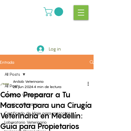
Log in
Entrada
All Posts
Anilab Veterinaria
All Posts
28 jun 2024
4 min de lectura
Cómo Preparar a Tu
Consulta Veterinaria
Mascota para una Cirugía
Cirugía veterinaria
Certificado de Viaje para mascotas
Veterinaria en Medellín:
Laboratorio Veterinario
Guía para Propietarios